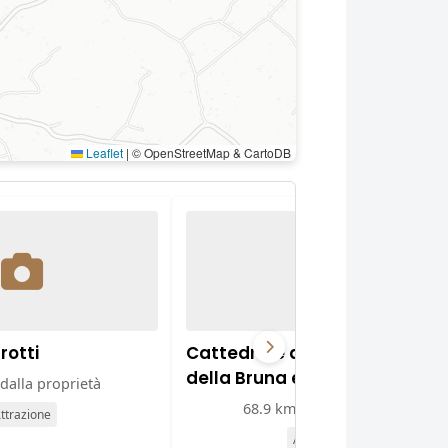
Leaflet
|
© OpenStreetMap & CartoDB
rotti
Cattedrale della Madonna
della Bruna e di Sant'Eustach
dalla proprietà
68.9 km dalla proprietà
ttrazione
Attrazione