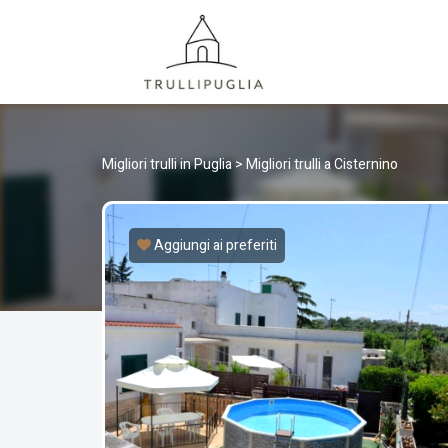
TRULLI
I migliori Trulli in Puglia, Italia
Migliori trulli in Puglia
>
Migliori trulli a Cisternino
Aggiungi ai preferiti