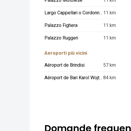
Palazzo Motolese
11 km
Largo Cappellari o Cordonnello
11 km
Palazzo Fighera
11 km
Palazzo Ruggeri
11 km
Aeroporti più vicini
Aéroport de Brindisi
57 km
Aéroport de Bari Karol Wojtyla
84 km
Domande frequen