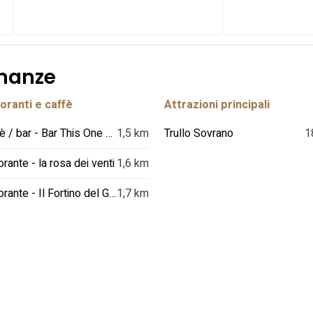
inanze
oranti e caffè
Attrazioni principali
Caffè / bar - Bar This One Cafè a Cisternino
1,5 km
Trullo Sovrano
1
orante - la rosa dei venti
1,6 km
Ristorante - Il Fortino del Gusto
1,7 km