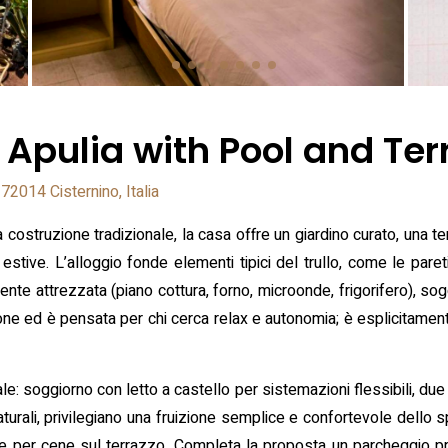
 Apulia with Pool and Ter
72014 Cisternino, Italia
 costruzione tradizionale, la casa offre un giardino curato, una t
e estive. L’alloggio fonde elementi tipici del trullo, come le pare
te attrezzata (piano cottura, forno, microonde, frigorifero), so
ne ed è pensata per chi cerca relax e autonomia; è esplicitamente
nale: soggiorno con letto a castello per sistemazioni flessibili, d
 naturali, privilegiano una fruizione semplice e confortevole dello
e per cene sul terrazzo. Completa la proposta un parcheggio priva