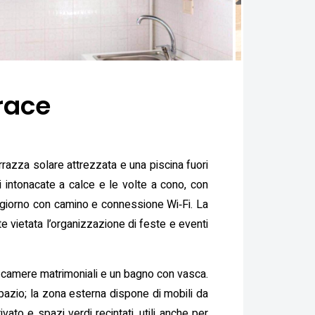
race
errazza solare attrezzata e una piscina fuori
ti intonacate a calce e le volte a cono, con
ggiorno con camino e connessione Wi‑Fi. La
 vietata l’organizzazione di feste e eventi
ue camere matrimoniali e un bagno con vasca.
 spazio; la zona esterna dispone di mobili da
to e spazi verdi recintati, utili anche per