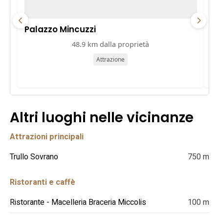
Palazzo Mincuzzi
Pa
48.9 km dalla proprietà
Attrazione
Altri luoghi nelle vicinanze
Attrazioni principali
Trullo Sovrano
750 m
Ristoranti e caffè
Ristorante - Macelleria Braceria Miccolis
100 m