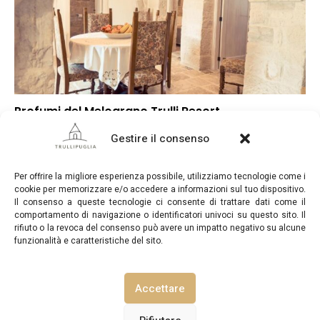
Profumi del Melograno Trulli Resort
▲
Punteggio globale
Gestire il consenso
▼
Posizione
▲
Rapporto qualità/prezzo
Per offrire la migliore esperienza possibile, utilizziamo tecnologie come i
cookie per memorizzare e/o accedere a informazioni sul tuo dispositivo.
Il consenso a queste tecnologie ci consente di trattare dati come il
comportamento di navigazione o identificatori univoci su questo sito. Il
rifiuto o la revoca del consenso può avere un impatto negativo su alcune
funzionalità e caratteristiche del sito.
TrulliPuglia.com © Copyright 2026. Tutti i diritti riservati.
Accettare
NOTE LEGALI
INFORMATIVA SULLA PRIVACY