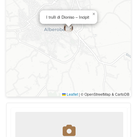
×
I trulli di Dioniso – Incipit
Leaflet
|
© OpenStreetMap & CartoDB