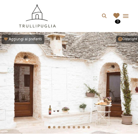
TRULLIPUGLIA.C
Search
0
I migliori Trulli in Puglia, Italia
Aggiungi ai preferiti
Copyright