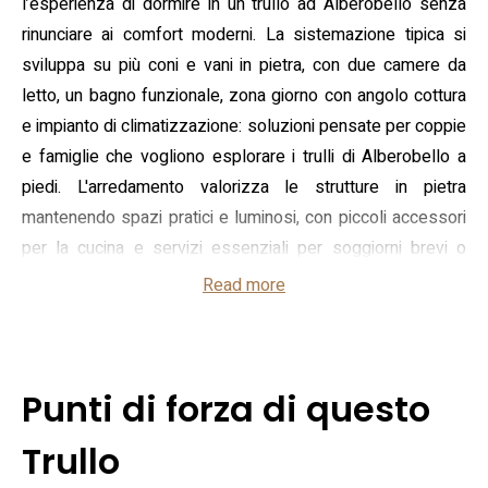
l’esperienza di dormire in un trullo ad Alberobello senza
rinunciare ai comfort moderni. La sistemazione tipica si
sviluppa su più coni e vani in pietra, con due camere da
letto, un bagno funzionale, zona giorno con angolo cottura
e impianto di climatizzazione: soluzioni pensate per coppie
e famiglie che vogliono esplorare i trulli di Alberobello a
piedi. L'arredamento valorizza le strutture in pietra
mantenendo spazi pratici e luminosi, con piccoli accessori
per la cucina e servizi essenziali per soggiorni brevi o
prolungati.
Read more
Tra i servizi offerti figurano il check‑in privato, l'accesso a
una cucina condivisa, deposito bagagli, noleggio bici e la
possibilità di transfer da/per l'aeroporto a pagamento. La
Punti di forza di questo
struttura dichiara parcheggio gratuito nelle vicinanze e
connessione Wi‑Fi; è disponibile un servizio di reception
Trullo
con gestione flessibile degli arrivi. Questi elementi