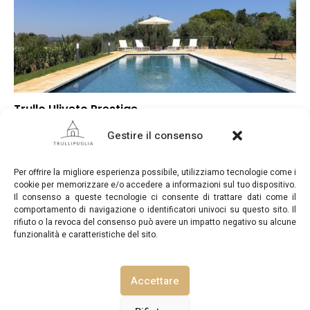
Trullo Uliveto Prestige
–
Punteggio globale
Gestire il consenso
–
Posizione
–
Rapporto qualità/prezzo
Per offrire la migliore esperienza possibile, utilizziamo tecnologie come i
cookie per memorizzare e/o accedere a informazioni sul tuo dispositivo.
Il consenso a queste tecnologie ci consente di trattare dati come il
comportamento di navigazione o identificatori univoci su questo sito. Il
rifiuto o la revoca del consenso può avere un impatto negativo su alcune
funzionalità e caratteristiche del sito.
TrulliPuglia.com © Copyright 2026. Tutti i diritti riservati.
Accettare
NOTE LEGALI
INFORMATIVA SULLA PRIVACY