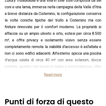
Luxury TrullidiGiulia è una villa in stile trulli composta da sei
coni e una lamia, immersa nella campagna della Valle d’Itria
a breve distanza da Cisternino; la configurazione conserva
le volte coniche tipiche del trullo a Cisternino ma con
finiture rinnovate per il comfort moderno. La proprietà si
affaccia su un ampio uliveto e orto, estesi per circa 8.500
m², e offre privacy e isolamento visivo senza essere
completamente remota: la viabilità d’accesso è asfaltata e
non ci sono edifici adiacenti. All’esterno spicca una piscina
d’acqua salata di circa 40 m² con area solarium, docce
esterne, gazebo con tavolo in pietra e zona barbecue, oltre
a una piazza lastricata di pietra di ampie dimensioni
Read more
pensata per pranzi all’aperto e convivialità.
Gli interni combinano l’architettura tradizionale dei trulli con
impianti contemporanei: nella disposizione abitativa si trova
Punti di forza di questo
un trullo con letto matrimoniale principale (190x160 cm) e