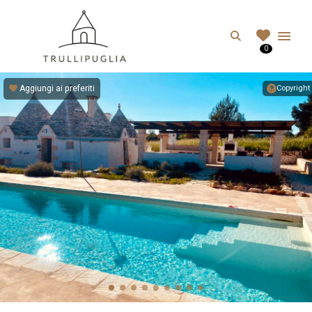
TRULLIPUGLIA.C
Search
0
I migliori Trulli in Puglia, Italia
Aggiungi ai preferiti
Copyright