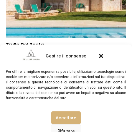
Trullo Del Poeta
–
Punteggio globale
Gestire il consenso
–
Posizione
–
Rapporto qualità/prezzo
Per offrire la migliore esperienza possibile, utilizziamo tecnologie come i
cookie per memorizzare e/o accedere a informazioni sul tuo dispositivo.
Il consenso a queste tecnologie ci consente di trattare dati come il
comportamento di navigazione o identificatori univoci su questo sito. Il
rifiuto o la revoca del consenso può avere un impatto negativo su alcune
funzionalità e caratteristiche del sito.
TrulliPuglia.com © Copyright 2026. Tutti i diritti riservati.
Accettare
NOTE LEGALI
INFORMATIVA SULLA PRIVACY
Rifiutare