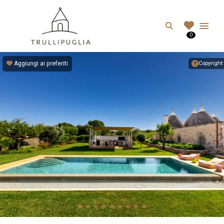
TRULLIPUGLIA.C
Search
0
I migliori Trulli in Puglia, Italia
Aggiungi ai preferiti
Copyright