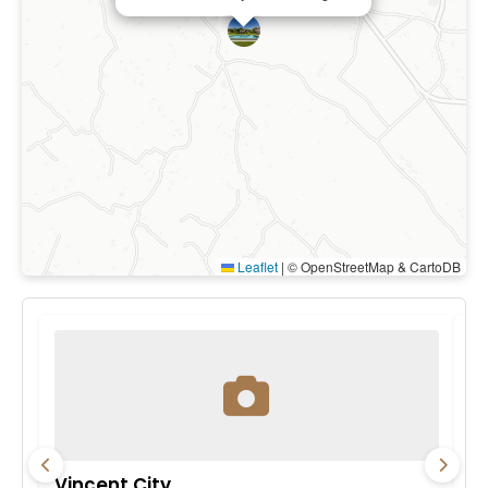
Leaflet
|
© OpenStreetMap & CartoDB
Vincent City
P