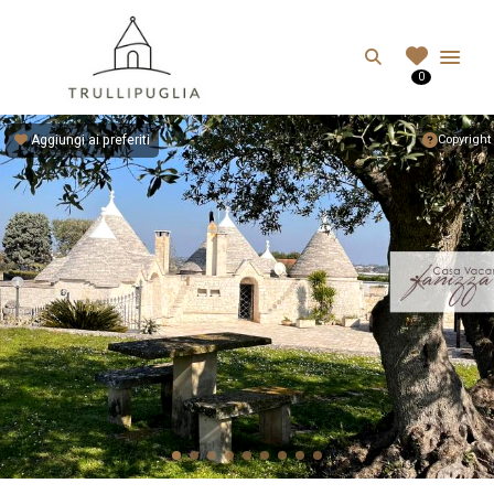
TRULLIPUGLIA.C
Search
0
I migliori Trulli in Puglia, Italia
Aggiungi ai preferiti
Copyright