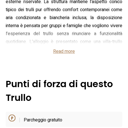
esterne riservate. La struttura mantiene l’aspetto conico
tipico dei trulli pur offrendo comfort contemporanei come
aria condizionata e biancheria inclusa; la disposizione
interna è pensata per gruppi e famiglie che vogliono vivere
l’esperienza del trullo senza rinunciare a funzionalità
quotidiane. L’alloggio è presentato come una villa-trullo
con ambienti sia privati che condivisi all’interno della
Read more
proprietà.
Tra i servizi disponibili figurano un giardino con zone relax e
tavoli da picnic, un barbecue per cene all’aperto e una
Punti di forza di questo
piscina esterna fruibile dagli ospiti, che offre un punto di
ristoro nelle giornate calde della Puglia. La proprietà
Trullo
dispone di parcheggio privato gratuito e connessione Wi‑Fi,
ed è pet‑friendly su richiesta; è inoltre previsto il noleggio
di biciclette per escursioni nella campagna circostante. La
Parcheggio gratuito
cucina è completa e può essere utilizzata dagli ospiti,