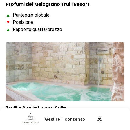
Profumi del Melograno Trulli Resort
▲
Punteggio globale
▼
Posizione
▲
Rapporto qualità/prezzo
Trulli e Puglia Luxury Suite
▲
Punteggio globale
Gestire il consenso
▲
Posizione