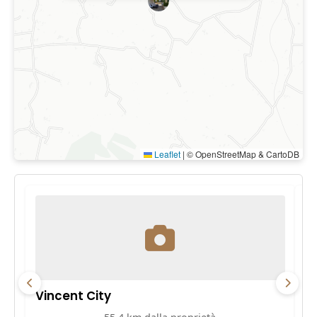
Leaflet
|
© OpenStreetMap & CartoDB
Vincent City
P