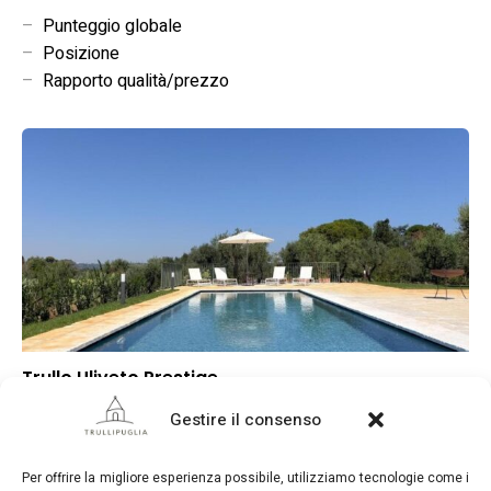
–
Punteggio globale
–
Posizione
–
Rapporto qualità/prezzo
Trullo Uliveto Prestige
–
Punteggio globale
Gestire il consenso
–
Posizione
–
Rapporto qualità/prezzo
Per offrire la migliore esperienza possibile, utilizziamo tecnologie come i