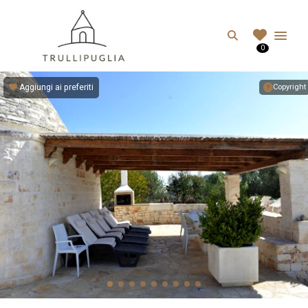
TRULLIPUGLIA.C
Search
0
I migliori Trulli in Puglia, Italia
Aggiungi ai preferiti
Copyright