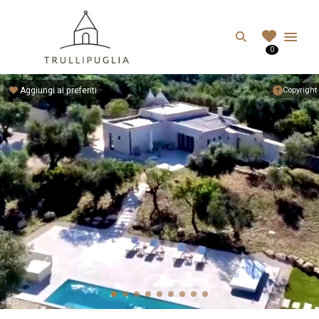
TRULLIPUGLIA.C
Search
0
I migliori Trulli in Puglia, Italia
Aggiungi ai preferiti
Copyright