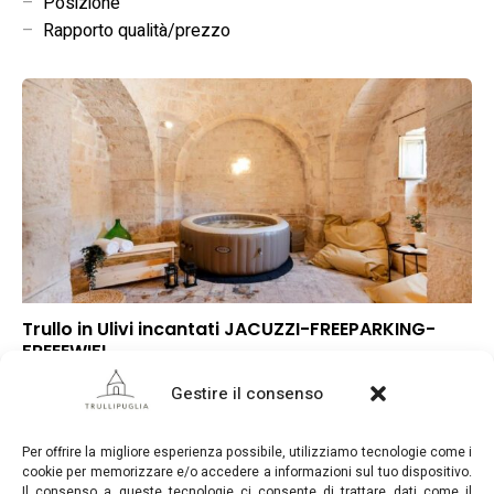
–
Posizione
–
Rapporto qualità/prezzo
Trullo in Ulivi incantati JACUZZI-FREEPARKING-
FREEEWIFI
–
Punteggio globale
Gestire il consenso
–
Posizione
–
Rapporto qualità/prezzo
Per offrire la migliore esperienza possibile, utilizziamo tecnologie come i
cookie per memorizzare e/o accedere a informazioni sul tuo dispositivo.
Il consenso a queste tecnologie ci consente di trattare dati come il