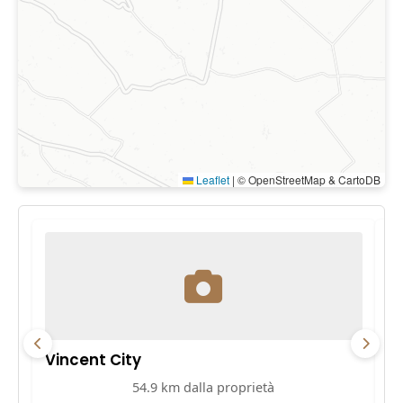
Leaflet
|
© OpenStreetMap & CartoDB
Vincent City
P
54.9 km dalla proprietà