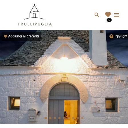
TRULLIPUGLIA.C
Search
0
I migliori Trulli in Puglia, Italia
Aggiungi ai preferiti
Copyright