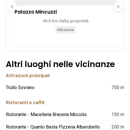
Palazzo Mincuzzi
Pa
49.0 km dalla proprietà
Attrazione
Altri luoghi nelle vicinanze
Attrazioni principali
Trullo Sovrano
750 m
Ristoranti e caffè
Ristorante - Macelleria Braceria Miccolis
150 m
Ristorante - Quanto Basta Pizzeria Alberobello
200 m