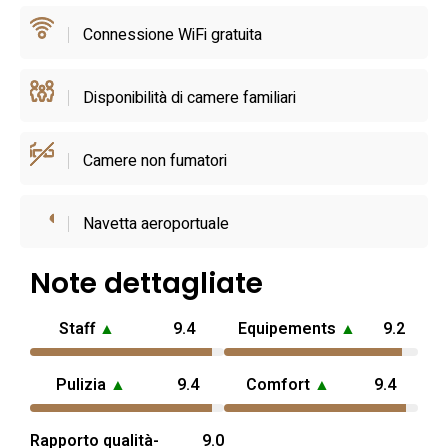
di trulli ben conservati e percorsi a piedi che permettono di
Connessione WiFi gratuita
esplorare il centro storico. Per chi arriva in auto è possibile
organizzare parcheggio privato su prenotazione e su
richiesta sono disponibili servizi aggiuntivi come navetta
Disponibilità di camere familiari
aeroportuale e noleggio auto o biciclette, elementi che
facilitano gli spostamenti per scoprire i borghi e i sentieri
Camere non fumatori
della zona circostante.
Navetta aeroportuale
Note dettagliate
Staff
▲
9.4
Equipements
▲
9.2
Pulizia
▲
9.4
Comfort
▲
9.4
Rapporto qualità-
9.0