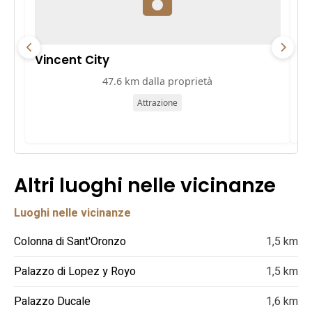
Vincent City
P
47.6 km dalla proprietà
Attrazione
Altri luoghi nelle vicinanze
Luoghi nelle vicinanze
Colonna di Sant'Oronzo
1,5 km
Palazzo di Lopez y Royo
1,5 km
Palazzo Ducale
1,6 km