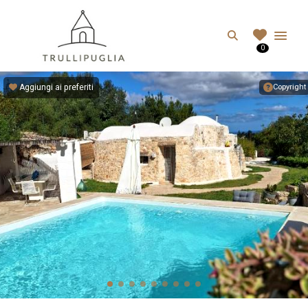
TRULLIPUGLIA.C
Search
0
I migliori Trulli in Puglia, Italia
Aggiungi ai preferiti
Copyright