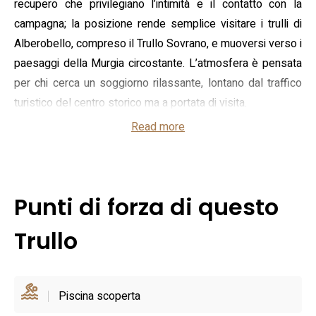
recupero che privilegiano l’intimità e il contatto con la
campagna; la posizione rende semplice visitare i trulli di
Alberobello, compreso il Trullo Sovrano, e muoversi verso i
paesaggi della Murgia circostante. L’atmosfera è pensata
per chi cerca un soggiorno rilassante, lontano dal traffico
turistico del centro storico ma a portata di visita.
Read more
Gli alloggi sono organizzati in unità autonome con angolo
cottura attrezzato (piano cottura a due fuochi, microonde,
macchina per il caffè e frigorifero), bagno con doccia, aria
condizionata e TV; l’arredamento valorizza la pietra a vista
Punti di forza di questo
e gli spazi tipici del trullo. All’esterno gli ospiti dispongono
di aree riservate con gazebo e postazioni barbecue, oltre a
Trullo
una piscina stagionale a uso degli ospiti e parcheggio
interno alla proprietà. La gestione, a carattere familiare,
cura i dettagli pratici per un’accoglienza discreta e
Piscina scoperta
personalizzata, con servizi adatti soprattutto a coppie e a