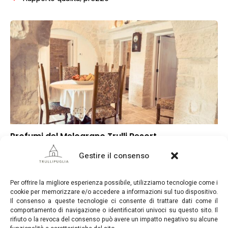
Profumi del Melograno Trulli Resort
▲
Punteggio globale
Gestire il consenso
▼
Posizione
▲
Rapporto qualità/prezzo
Per offrire la migliore esperienza possibile, utilizziamo tecnologie come i
cookie per memorizzare e/o accedere a informazioni sul tuo dispositivo.
Il consenso a queste tecnologie ci consente di trattare dati come il
comportamento di navigazione o identificatori univoci su questo sito. Il
rifiuto o la revoca del consenso può avere un impatto negativo su alcune