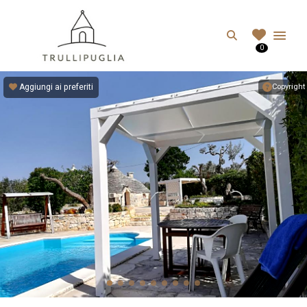
TRULLIPUGLIA.C
Search
0
I migliori Trulli in Puglia, Italia
Aggiungi ai preferiti
Copyright