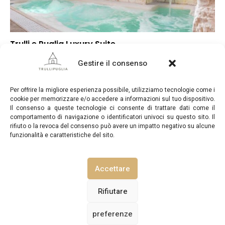
Trulli e Puglia Luxury Suite
▲
Punteggio globale
Gestire il consenso
▲
Posizione
▲
Rapporto qualità/prezzo
Per offrire la migliore esperienza possibile, utilizziamo tecnologie come i
cookie per memorizzare e/o accedere a informazioni sul tuo dispositivo.
Il consenso a queste tecnologie ci consente di trattare dati come il
comportamento di navigazione o identificatori univoci su questo sito. Il
rifiuto o la revoca del consenso può avere un impatto negativo su alcune
funzionalità e caratteristiche del sito.
TrulliPuglia.com © Copyright 2026. Tutti i diritti riservati.
Accettare
NOTE LEGALI
INFORMATIVA SULLA PRIVACY
Rifiutare
preferenze
POLITICA SUI COOKIE (UE)
CONTATTACI