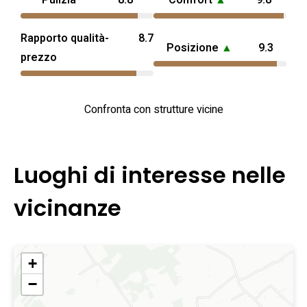
Pulizia
8.8
Comfort
▲
9.8
Rapporto qualità-
8.7
Posizione
▲
9.3
prezzo
Confronta con strutture vicine
Luoghi di interesse nelle
vicinanze
+
−