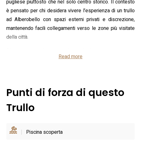
pugliese piuttosto che nel solo centro storico. Il contesto
è pensato per chi desidera vivere l’esperienza di un trullo
ad Alberobello con spazi esterni privati e discrezione,
mantenendo facili collegamenti verso le zone più visitate
della città.
Gli spazi esterni comprendono giardino, terrazza e una
Read more
piscina all’aperto utilizzabile stagionalmente; la struttura
mette a disposizione inoltre barbecue e parcheggio
privato. All’interno si trova una cucina completa con
frigorifero, lavastoviglie e utensili per la preparazione
Punti di forza di questo
autonoma dei pasti, oltre a lavatrice e zona giorno con
televisione. Sono segnalati Wi‑Fi gratuito in tutta la
Trullo
proprietà, servizio di reception attivo 24 ore e la possibilità
di navetta a pagamento; per ciclisti e ospiti con auto sono
previsti parcheggio e deposito biciclette.
Piscina scoperta