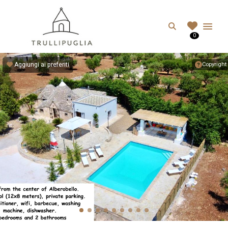
TRULLIPUGLIA.C
Search
0
I migliori Trulli in Puglia, Italia
Aggiungi ai preferiti
Copyright